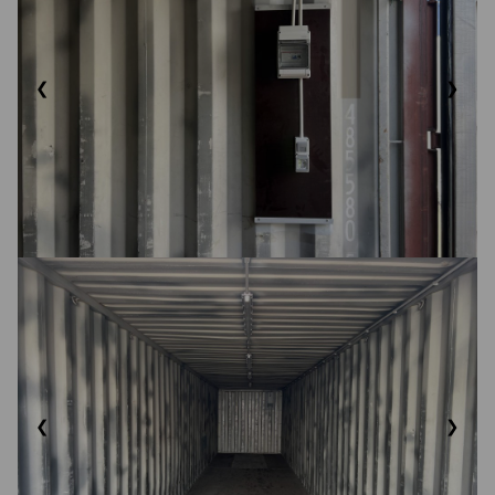
❮
❯
❮
❯