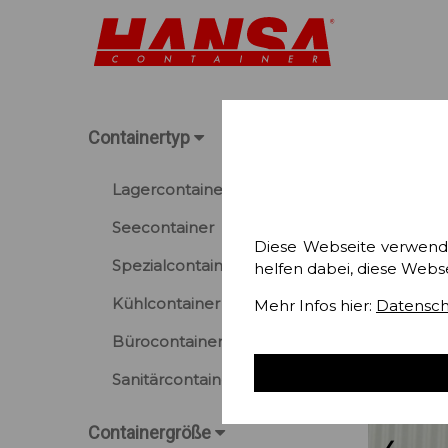
Containertyp
Lagercontainer
Seecontainer
Diese Webseite verwend
Spezialcontainer
helfen dabei, diese Webs
Kühlcontainer
Mehr Infos hier:
Datensch
Bürocontainer
Sanitärcontainer
Containergröße
❮