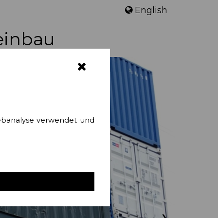
English
einbau
ebanalyse verwendet und
❯