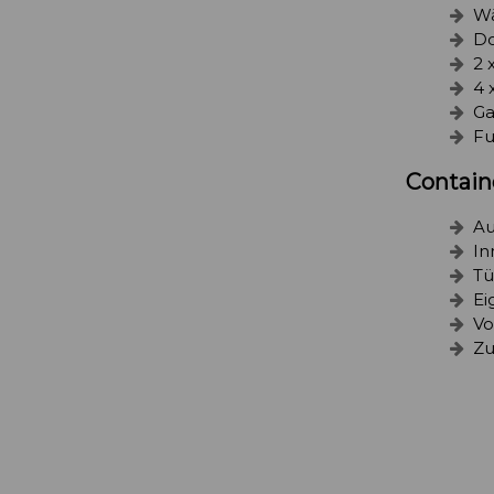
Wä
Do
2 
4 
Ga
Fu
Contain
Au
In
Tü
Ei
Vo
Zu