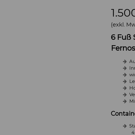
1.50
(exkl. Mw
6 Fuß 
Fernos
Au
In
wi
Le
Ho
Ve
Mi
Contain
S
4 x 