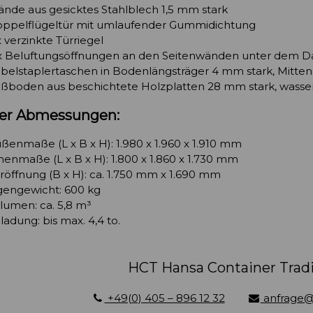
nde aus gesicktes Stahlblech 1,5 mm stark
ppelflügeltür mit umlaufender Gummidichtung
x verzinkte Türriegel
x Beluftungsöffnungen an den Seitenwänden unter dem 
belstaplertaschen in Bodenlängsträger 4 mm stark, Mitt
ßboden aus beschichtete Holzplatten 28 mm stark, wasse
er Abmessungen:
ßenmaße (L x B x H): 1.980 x 1.960 x 1.910 mm
nenmaße (L x B x H): 1.800 x 1.860 x 1.730 mm
röffnung (B x H): ca. 1.750 mm x 1.690 mm
gengewicht: 600 kg
lumen: ca. 5,8 m³
ladung: bis max. 4,4 to.
HCT Hansa Container Tra
+49(0) 405 – 896 12 32
anfrage@