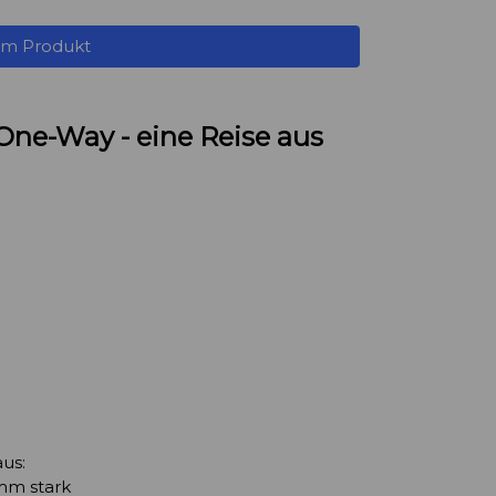
um Produkt
One-Way - eine Reise aus
des Element bestehend aus:
mm stark