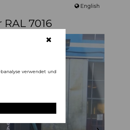
English
r RAL 7016
ebanalyse verwendet und
❯