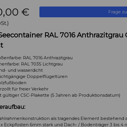
0,00 €
Frage z
St.)
Seecontainer RAL 7016 Anthrazitgrau 
t
ßenfarbe: RAL 7016 Anthrazitgrau
nenfarbe: RAL 7035 Lichtgrau
nd- und wasserdicht
ichtgängige Doppelflügeltüren
lzfußboden
rzollt für freier Verkehr
t gültiger CSC-Plakette (5 Jahren ab Produktionsdatum)
eraufbau:
tahlrahmenkonstruktion als tragen
Eckpfosten 6mm stark und Dach- / Bodenträger 3 bis 4 