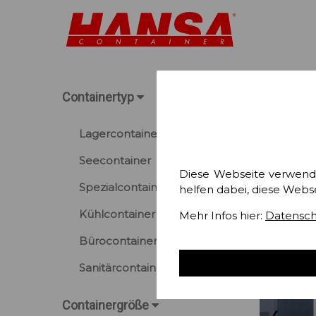
Containertyp
Lagercontainer
Seecontainer
Diese Webseite verwend
Spezialcontainer
helfen dabei, diese Webs
Kühlcontainer
Mehr Infos hier:
Datensch
Bürocontainer
Sanitärcontainer
Containergröße
❮