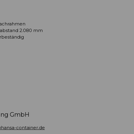
Dachrahmen
enabstand 2.080 mm
rbeständig
ding GmbH
hansa-container.de